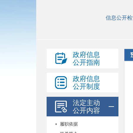
信息公开检
政府信息
公开指南
政府信息
公开制度
法定主动
公开内容
履职依据