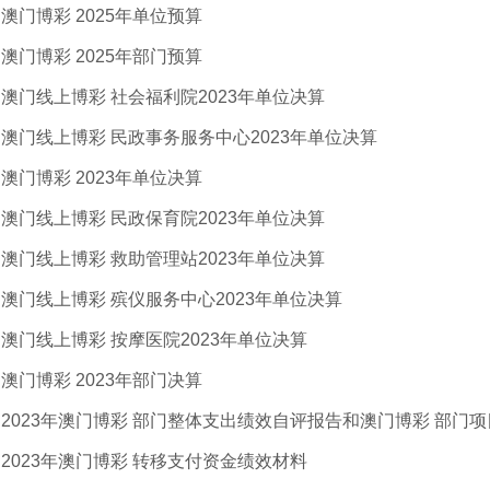
澳门博彩 2025年单位预算
澳门博彩 2025年部门预算
澳门线上博彩 社会福利院2023年单位决算
澳门线上博彩 民政事务服务中心2023年单位决算
澳门博彩 2023年单位决算
澳门线上博彩 民政保育院2023年单位决算
澳门线上博彩 救助管理站2023年单位决算
澳门线上博彩 殡仪服务中心2023年单位决算
澳门线上博彩 按摩医院2023年单位决算
澳门博彩 2023年部门决算
2023年澳门博彩 部门整体支出绩效自评报告和澳门博彩 部门
2023年澳门博彩 转移支付资金绩效材料