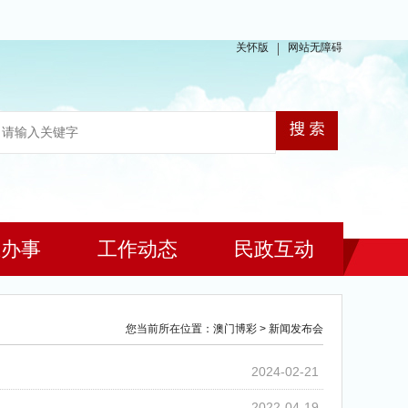
关怀版
网站无障碍
上办事
工作动态
民政互动
您当前所在位置：澳门博彩 > 新闻发布会
2024-02-21
2022-04-19