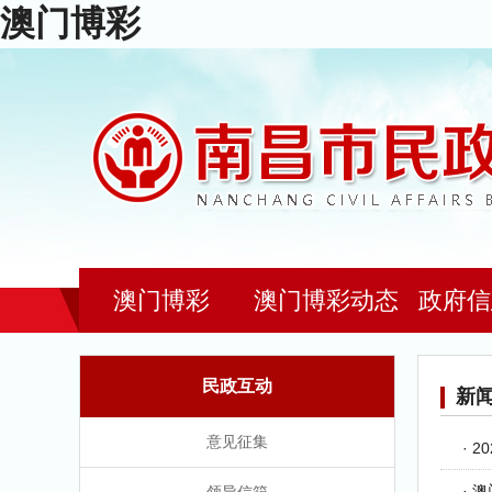
澳门博彩
澳门博彩
澳门博彩动态
政府信
民政互动
新
意见征集
·
2
·
澳